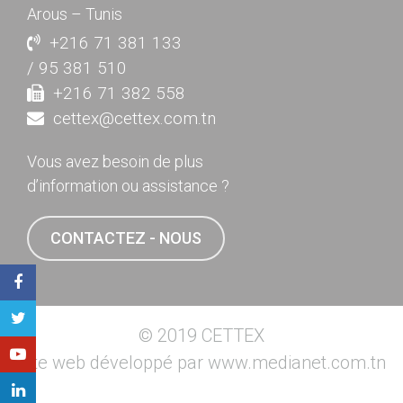
Arous – Tunis
+216 71 381 133
/ 95 381 510
+216 71 382 558
cettex@cettex.com.tn
Vous avez besoin de plus
d’information ou assistance ?
CONTACTEZ - NOUS
© 2019 CETTEX
Site web développé par
www.medianet.com.tn