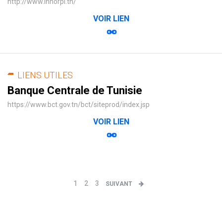
http://www.innorpi.tn/
VOIR LIEN
LIENS UTILES
Banque Centrale de Tunisie
https://www.bct.gov.tn/bct/siteprod/index.jsp
VOIR LIEN
1
2
3
SUIVANT