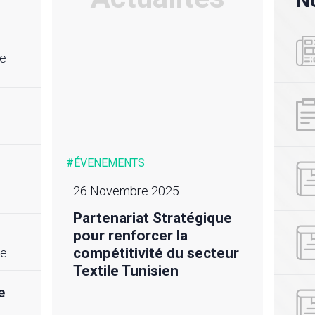
No
re
#ÉVENEMENTS
#ACTU
23 Novembre 2025
24 m
Audit de renouvellement
Déso
ique
ISO 9001:2015 du
rédu
CETTEX
𝙫𝙤𝙩
cteur
he
𝙘𝙖
CETT
e
Voir toutes nos actualités