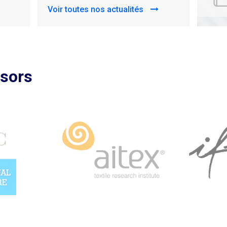
Voir to
nsors