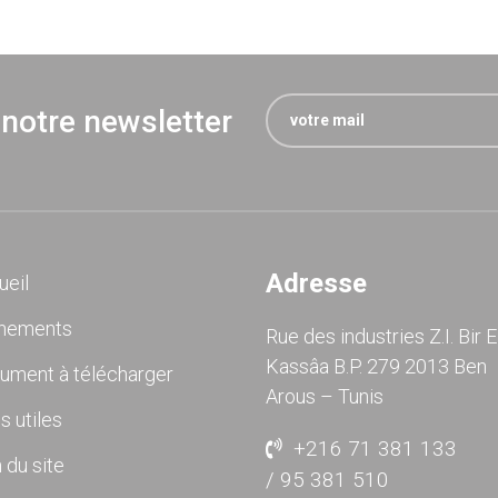
 notre newsletter
Adresse
ueil
nements
Rue des industries Z.I. Bir E
Kassâa B.P. 279 2013 Ben
ument à télécharger
Arous – Tunis
s utiles
+216 71 381 133
 du site
/ 95 381 510