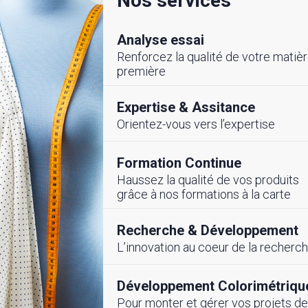
Nos services
Analyse essai
Renforcez la qualité de votre matiè
première
Expertise & Assitance
Orientez-vous vers l’expertise
LITE
#ÉVENEMENTS
Formation Continue
Haussez la qualité de vos produits
cembre 2025
26 Novembre 2025
grâce à nos formations à la carte
ement de
Partenariat Stratég
frastructure CETTEX-
Recherche & Développement
pour renforcer la
pour la Compétitivité
compétitivité du se
L’innovation au coeur de la recherc
 et Digitale du
Textile Tunisien
ile-Habillement
Développement Colorimétriqu
Pour monter et gérer vos projets de