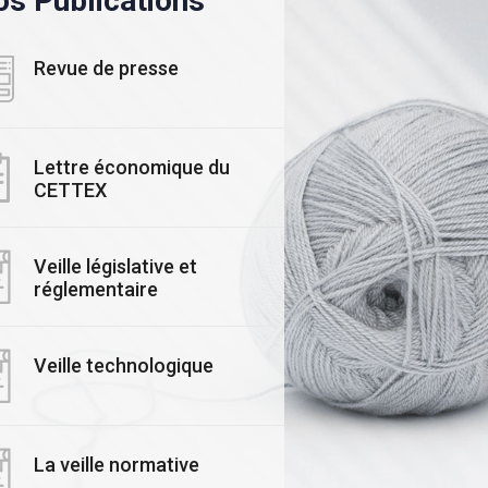
s Publications
Revue de presse
Lettre économique du
CETTEX
ALITE
#ACTUALITE
Veille législative et
ars 2025
réglementaire
03 Novembre 2025
rmais, mesurez,
Le CETTEX accélère
isez et valorisez
Transition : Lancem
Veille technologique
𝙧𝙚 𝙚𝙢𝙥𝙧𝙚𝙞𝙣𝙩𝙚
Officiel de ses
𝙗𝙤𝙣𝙚 avec le
Formateurs Experts
EX !
Économie Circulaire
Textile
La veille normative