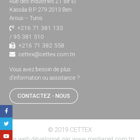
Rue des industries Z.I. Bir El
Kassâa B.P. 279 2013 Ben
Arous – Tunis
+216 71 381 133
/ 95 381 510
+216 71 382 558
cettex@cettex.com.tn
Vous avez besoin de plus
d’information ou assistance ?
CONTACTEZ - NOUS
© 2019 CETTEX
Site web développé par
www.medianet.com.tn