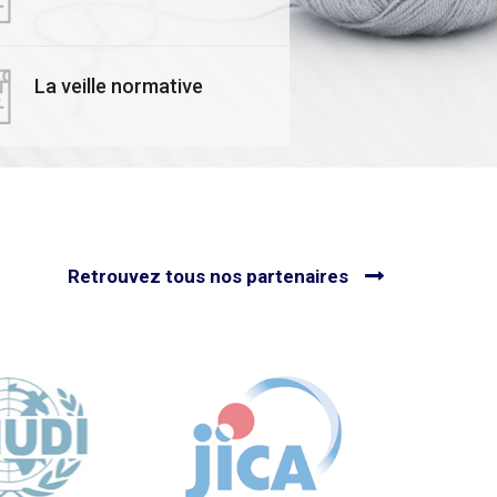
𝙧𝙚 𝙚𝙢𝙥𝙧𝙚𝙞𝙣𝙩𝙚
Officiel de ses
𝙗𝙤𝙣𝙚 avec le
Formateurs Experts
EX !
Économie Circulaire
Textile
La veille normative
utes nos actualités
Voir toutes nos actualités
Retrouvez tous nos partenaires