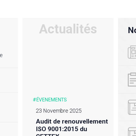
Actualités
No
re
#ÉVENEMENTS
#ACTU
23 Novembre 2025
24 m
Audit de renouvellement
Déso
ique
ISO 9001:2015 du
rédu