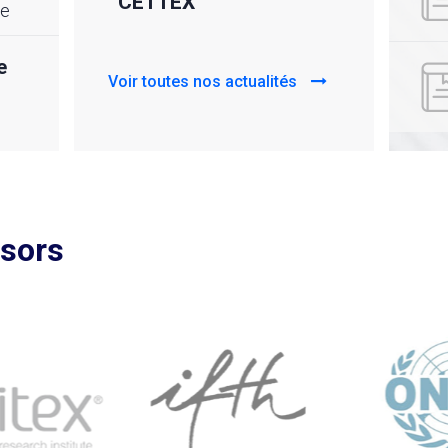
CETTEX
𝙫𝙤𝙩
cteur
he
𝙘𝙖
CETT
e
Voir toutes nos actualités
Voir to
nsors