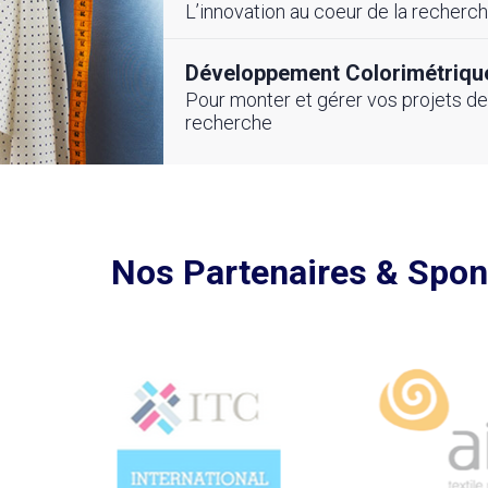
pour la Compétitivité
compétitivité du se
L’innovation au coeur de la recherc
 et Digitale du
Textile Tunisien
ile-Habillement
Développement Colorimétriqu
Pour monter et gérer vos projets de
recherche
Voir toutes nos actualités
utes nos actualités
Nos Partenaires & Spo