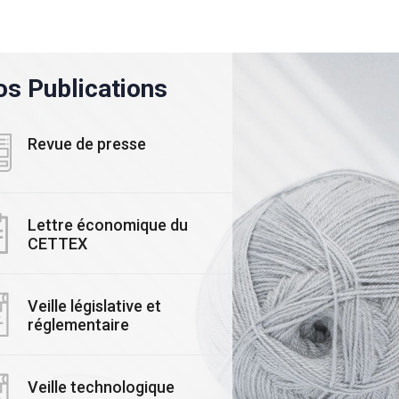
s Publications
Revue de presse
Lettre économique du
CETTEX
ALITE
#ACTUALITE
Veille législative et
ars 2025
réglementaire
03 Novembre 2025
rmais, mesurez,
Le CETTEX accélère
isez et valorisez
Transition : Lancem
Veille technologique