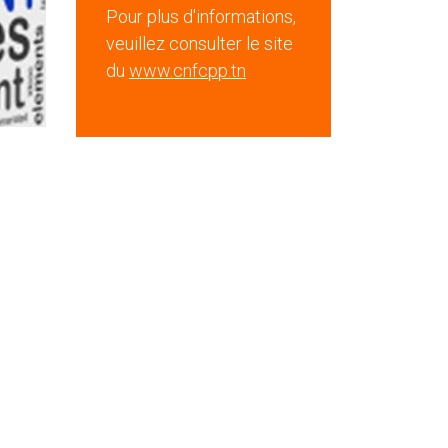
Pour plus d'informations,
veuillez consulter le site
du
www.cnfcpp.tn