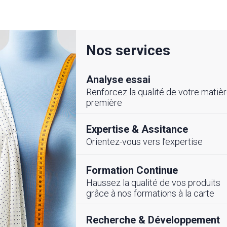
Nos services
Analyse essai
Renforcez la qualité de votre matiè
première
Expertise & Assitance
Orientez-vous vers l’expertise
LITE
#ÉVENEMENTS
Formation Continue
Haussez la qualité de vos produits
cembre 2025
26 Novembre 2025
grâce à nos formations à la carte
ement de
Partenariat Stratég
frastructure CETTEX-
Recherche & Développement
pour renforcer la