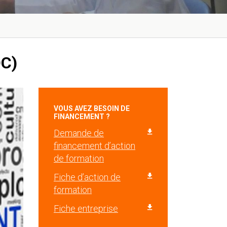
QC)
VOUS AVEZ BESOIN DE
FINANCEMENT ?
Demande de
financement d’action
de formation
Fiche d’action de
formation
Fiche entreprise