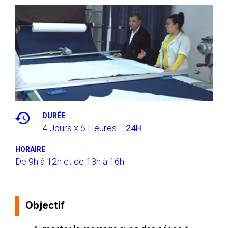
DURÉE
4 Jours x 6 Heures =
24H
HORAIRE
De 9h à 12h et de 13h à 16h
Objectif