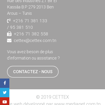
Rue des industries Z.I. Bir El
Kassâa B.P. 279 2013 Ben
Arous – Tunis
+216 71 381 133
/ 95 381 510
+216 71 382 558
cettex@cettex.com.tn
Vous avez besoin de plus
d’information ou assistance ?
CONTACTEZ - NOUS
© 2019 CETTEX
Site web développé par
www.medianet.com.tn