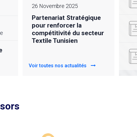
23 Novembre 2025
24 m
Audit de renouvellement
Déso
ique
ISO 9001:2015 du
rédu
CETTEX
𝙫𝙤𝙩
cteur
he
𝙘𝙖
CETT
e
Voir toutes nos actualités
Voir to
nsors