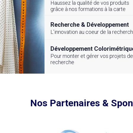
Haussez la qualité de vos produits
cembre 2025
26 Novembre 2025
grâce à nos formations à la carte
ement de
Partenariat Stratég
frastructure CETTEX-
Recherche & Développement
pour renforcer la
pour la Compétitivité
compétitivité du se
L’innovation au coeur de la recherc
 et Digitale du
Textile Tunisien
ile-Habillement
Développement Colorimétriqu
Pour monter et gérer vos projets de
recherche
Voir toutes nos actualités
utes nos actualités
Nos Partenaires & Spo