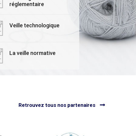
ars 2025
réglementaire
03 Novembre 2025
rmais, mesurez,
Le CETTEX accélère
isez et valorisez
Transition : Lancem
Veille technologique
𝙧𝙚 𝙚𝙢𝙥𝙧𝙚𝙞𝙣𝙩𝙚
Officiel de ses
𝙗𝙤𝙣𝙚 avec le
Formateurs Experts
EX !
Économie Circulaire
Textile
La veille normative
utes nos actualités
Voir toutes nos actualités
Retrouvez tous nos partenaires