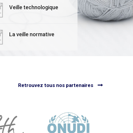
isez et valorisez
Transition : Lancem
Veille technologique
𝙧𝙚 𝙚𝙢𝙥𝙧𝙚𝙞𝙣𝙩𝙚
Officiel de ses
𝙗𝙤𝙣𝙚 avec le
Formateurs Experts
EX !
Économie Circulaire
Textile
La veille normative
utes nos actualités
Voir toutes nos actualités
Retrouvez tous nos partenaires