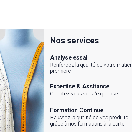
Nos services
Analyse essai
Renforcez la qualité de votre matiè
première
Expertise & Assitance
Orientez-vous vers l’expertise
LITE
#ÉVENEMENTS
Formation Continue
Haussez la qualité de vos produits
cembre 2025
26 Novembre 2025
grâce à nos formations à la carte
ement de
Partenariat Stratég