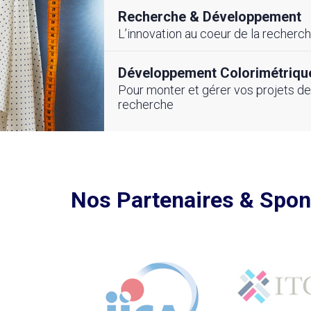
frastructure CETTEX-
Recherche & Développement
pour renforcer la
pour la Compétitivité
compétitivité du se
L’innovation au coeur de la recherc
 et Digitale du
Textile Tunisien
ile-Habillement
Développement Colorimétriqu
Pour monter et gérer vos projets de
recherche
Voir toutes nos actualités
utes nos actualités
Nos Partenaires & Spo