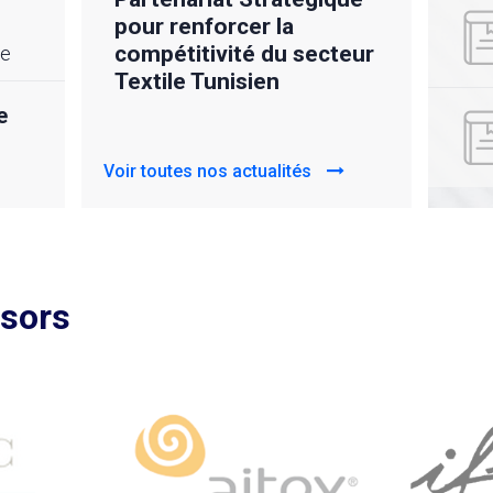
ISO 9001:2015 du
rédu
CETTEX
𝙫𝙤𝙩
cteur
he
𝙘𝙖
CETT
e
Voir toutes nos actualités
Voir to
nsors