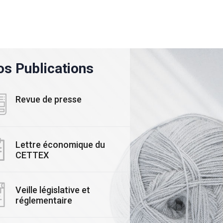
s Publications
Revue de presse
Lettre économique du
CETTEX
ALITE
#ACTUALITE
Veille législative et
ars 2025
réglementaire
03 Novembre 2025
rmais, mesurez,
Le CETTEX accélère