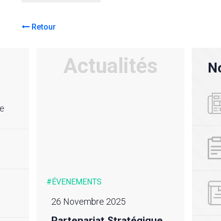
Retour
Actualités
No
re
#ÉVENEMENTS
#ACTU
23 Novembre 2025
24 m
Audit de renouvellement
Déso
ique