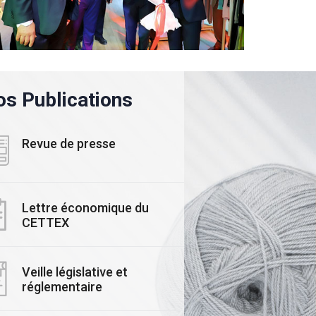
s Publications
Revue de presse
Lettre économique du
CETTEX
ALITE
#ACTUALITE
Veille législative et
ars 2025
réglementaire
03 Novembre 2025
rmais, mesurez,
Le CETTEX accélère