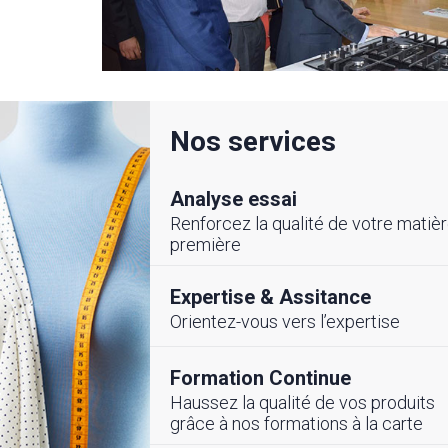
Nos services
Analyse essai
Renforcez la qualité de votre matiè
première
Expertise & Assitance
Orientez-vous vers l’expertise
LITE
#ÉVENEMENTS
Formation Continue
Haussez la qualité de vos produits
cembre 2025
26 Novembre 2025
grâce à nos formations à la carte
ement de