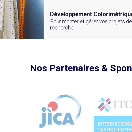
 et Digitale du
Textile Tunisien
ile-Habillement
Développement Colorimétriqu
Pour monter et gérer vos projets de
recherche
Voir toutes nos actualités
utes nos actualités
Nos Partenaires & Spo