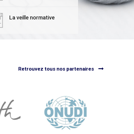
𝙗𝙤𝙣𝙚 avec le
Formateurs Experts
EX !
Économie Circulaire
Textile
La veille normative
utes nos actualités
Voir toutes nos actualités
Retrouvez tous nos partenaires