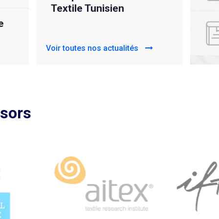
𝙘𝙖
CETT
e
Voir toutes nos actualités
Voir to
nsors