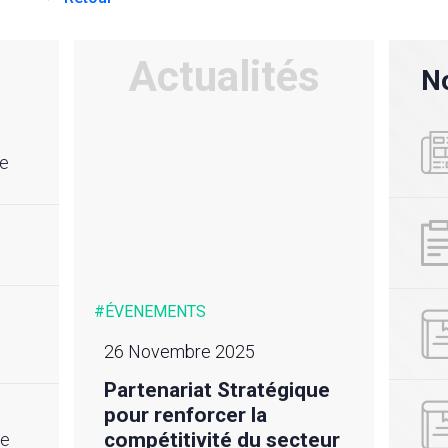
Actualités
No
re
#ÉVENEMENTS
#ACTU
23 Novembre 2025
24 m
Audit de renouvellement
Déso
ique
ISO 9001:2015 du
rédu
CETTEX
𝙫𝙤𝙩
cteur
he