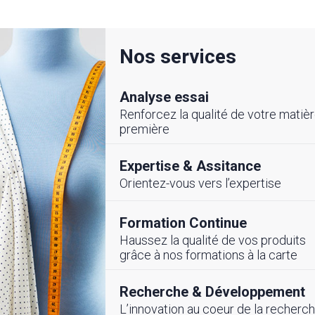
Nos services
Analyse essai
Renforcez la qualité de votre matiè
première
Expertise & Assitance
Orientez-vous vers l’expertise
LITE
#ÉVENEMENTS
Formation Continue
Haussez la qualité de vos produits
cembre 2025
26 Novembre 2025
grâce à nos formations à la carte
ement de
Partenariat Stratég
frastructure CETTEX-
Recherche & Développement
pour renforcer la
pour la Compétitivité
compétitivité du se
L’innovation au coeur de la recherc