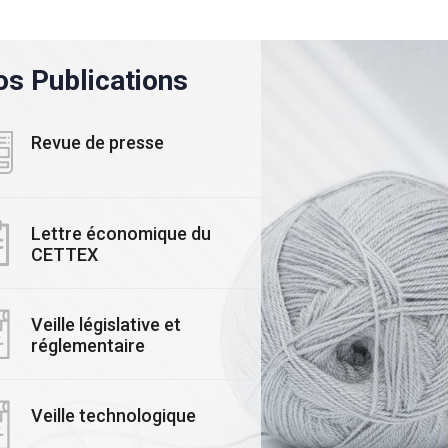
s Publications
Revue de presse
Lettre économique du
CETTEX
ALITE
#ACTUALITE
Veille législative et
ars 2025
réglementaire
03 Novembre 2025
rmais, mesurez,
Le CETTEX accélère
isez et valorisez
Transition : Lancem
Veille technologique
𝙧𝙚 𝙚𝙢𝙥𝙧𝙚𝙞𝙣𝙩𝙚
Officiel de ses