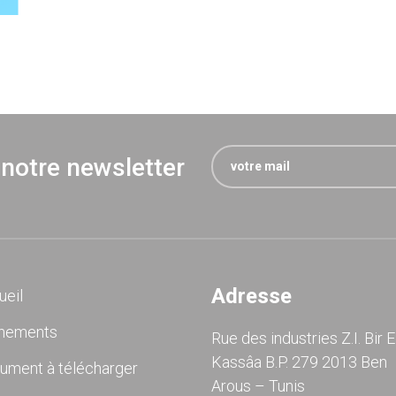
 notre newsletter
Adresse
ueil
nements
Rue des industries Z.I. Bir E
Kassâa B.P. 279 2013 Ben
ument à télécharger
Arous – Tunis