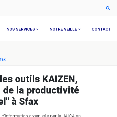
NOS SERVICES
NOTRE VEILLE
CONTACT
Sfax
les outils KAIZEN,
n de la productivité
el" à Sfax
e d'information organisée par la JAICA en